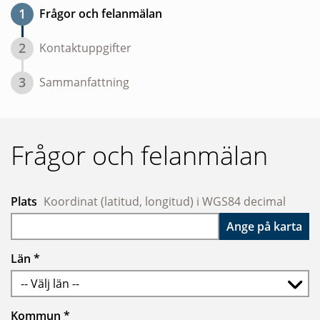
1
Frågor och felanmälan
2
Kontaktuppgifter
3
Sammanfattning
Frågor och felanmälan
Plats
Koordinat (latitud, longitud) i WGS84 decimal
Ange på karta
Obligatoriskt
Län
*
-- Välj län --
Obligatoriskt
Kommun
*